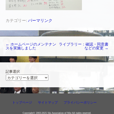
カテゴリー:
パーマリンク
投稿ナビゲーション
←
ホームページのメンテナン
ライブラリー：確認・同意書
スを実施しました
などの変更
→
記事選択
記
事
選
択
トップページ
サイトマップ
プライバシーポリシー
Copyright© 2003-2025 Ski Association of Mie All rights reserved.