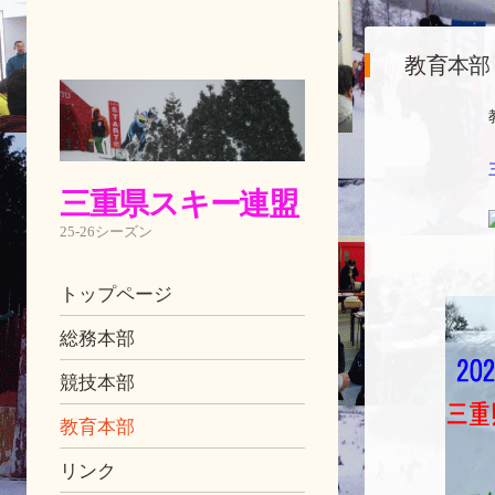
教育本部
三重県スキー連盟
25-26シーズン
ナビゲーション
コンテンツへ移動
トップページ
総務本部
競技本部
教育本部
リンク