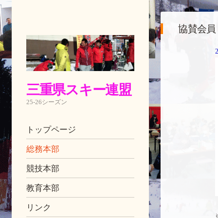
協賛会員
三重県スキー連盟
25-26シーズン
ナビゲーション
コンテンツへ移動
トップページ
総務本部
競技本部
教育本部
リンク