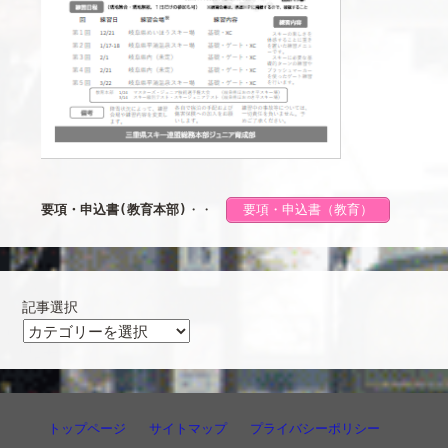
要項・申込書(教育本部)
・・
要項・申込書（教育）
記事選択
記
事
選
択
トップページ
サイトマップ
プライバシーポリシー