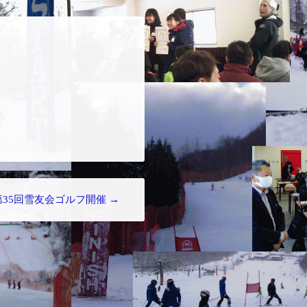
第35回雪友会ゴルフ開催
→