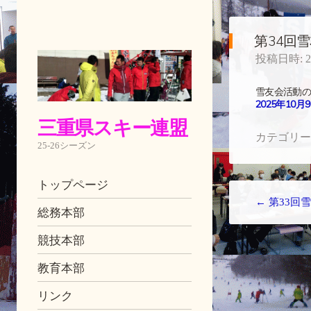
第34回
投稿日時:
雪友会活動
2025年10
三重県スキー連盟
カテゴリー
25-26シーズン
ナビゲーション
コンテンツへ移動
トップページ
投稿ナビゲーション
←
第33回
総務本部
競技本部
教育本部
リンク